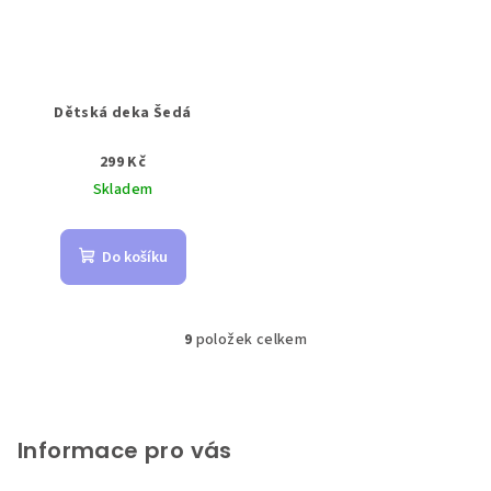
Dětská deka Šedá
299 Kč
Skladem
Do košíku
9
položek celkem
O
v
Z
l
á
á
p
Informace pro vás
d
a
a