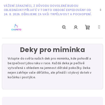
Přejít
VÁŽENÍ ZÁKAZNÍCI, Z DŮVODU DOVOLENÉ BUDOU
na
OBJEDNÁVKY PŘIJATÉ V TOMTO OBDOBÍ EXPEDOVÁNY OD
obsah
24. 8. 2026. DĚKUJEME ZA VAŠI TRPĚLIVOST A POCHOPENÍ.
Nákupní
Hledat
Přihlášení
košík
Deky pro miminka
Vstupte do světa našich dek pro miminka, kde pohodlí a
bezpečnost jdou ruku v ruce. Každá deka je pečlivě
vytvořená s ohledem na jemnost dětské pokožky. Deka
nejen zahřeje vaše děťátko, ale přináší i stylový dotek v
kočárku i postýlce.
Ř