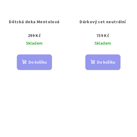
Dětská deka Mentolová
Dárkový set neutrální
299 Kč
739 Kč
Skladem
Skladem
Do košíku
Do košíku