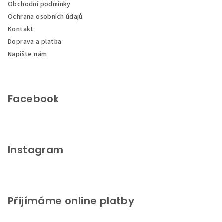
c
Obchodní podmínky
t
í
Ochrana osobních údajů
í
p
Kontakt
r
Doprava a platba
v
Napište nám
k
y
v
ý
Facebook
p
i
s
u
Instagram
Přijímáme online platby