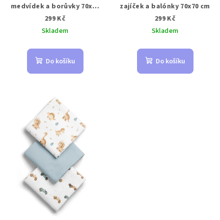
t
medvídek a borůvky 70x70
zajíček a balónky 70x70 cm
cm
ů
299 Kč
299 Kč
Skladem
Skladem
Do košíku
Do košíku