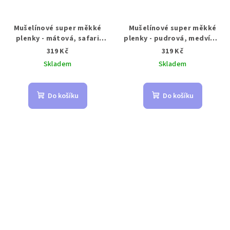
Mušelínové super měkké
Mušelínové super měkké
plenky - mátová, safari
plenky - pudrová, medvídci
zvířátka 70x70 cm
70x70 cm
319 Kč
319 Kč
Skladem
Skladem
Do košíku
Do košíku