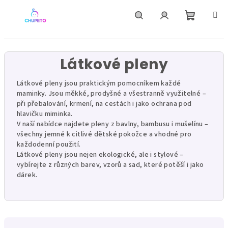
Přejít
na
obsah
Nákupní
Hledat
Přihlášení
košík
Látkové pleny
Látkové pleny jsou praktickým pomocníkem každé
maminky. Jsou měkké, prodyšné a všestranně využitelné –
při přebalování, krmení, na cestách i jako ochrana pod
hlavičku miminka.
V naší nabídce najdete pleny z bavlny, bambusu i mušelínu –
všechny jemné k citlivé dětské pokožce a vhodné pro
každodenní použití.
Látkové pleny jsou nejen ekologické, ale i stylové –
vybírejte z různých barev, vzorů a sad, které potěší i jako
dárek.
Ř