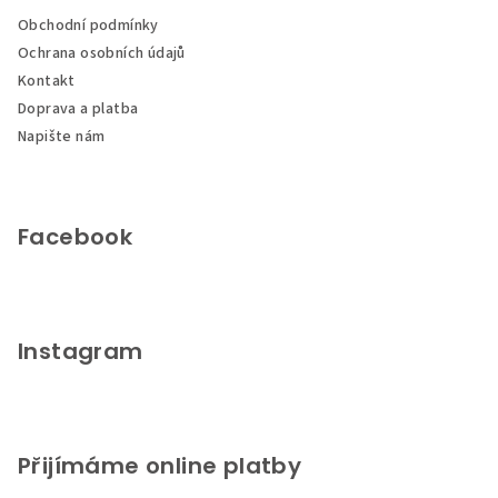
a
a
c
Obchodní podmínky
t
í
Ochrana osobních údajů
í
p
Kontakt
r
Doprava a platba
v
Napište nám
k
y
v
ý
Facebook
p
i
s
u
Instagram
Přijímáme online platby