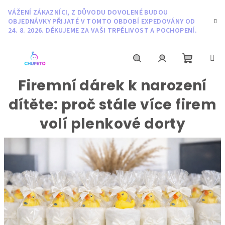
Přejít
VÁŽENÍ ZÁKAZNÍCI, Z DŮVODU DOVOLENÉ BUDOU
na
OBJEDNÁVKY PŘIJATÉ V TOMTO OBDOBÍ EXPEDOVÁNY OD
obsah
24. 8. 2026. DĚKUJEME ZA VAŠI TRPĚLIVOST A POCHOPENÍ.
Nákupní
Hledat
Přihlášení
Firemní dárek k narození
dítěte: proč stále více firem
košík
volí plenkové dorty