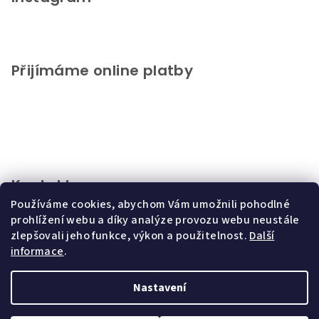
Přijímáme online platby
Kontakt
Používáme cookies, abychom Vám umožnili pohodlné
info
@
chupeto.cz
prohlížení webu a díky analýze provozu webu neustále
+420721816046
zlepšovali jeho funkce, výkon a použitelnost.
Další
informace
.
Nastavení
Copyright 2026
CHUPETO
. Všechna práva vyhrazena.
Upravit