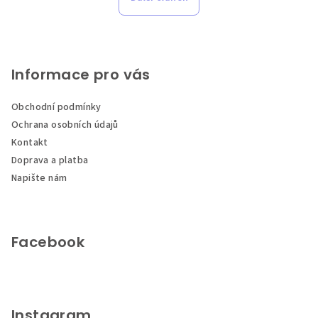
Z
á
p
Informace pro vás
a
Obchodní podmínky
t
Ochrana osobních údajů
í
Kontakt
Doprava a platba
Napište nám
Facebook
Instagram