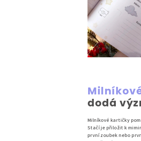
Milníkové
dodá vý
Milníkové kartičky po
Stačí je přiložit k mim
první zoubek nebo prvn