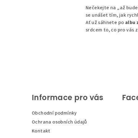
Nečekejte na „až bude 
se unášet tím, jak rych
Ať už sáhnete po
albu 
srdcem to, co pro vás 
Z
á
Informace pro vás
Fac
p
a
Obchodní podmínky
t
Ochrana osobních údajů
Kontakt
í