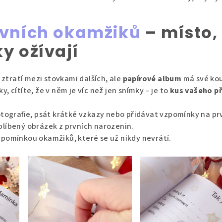
vních okamžiků
– místo,
y ožívají
o ztratí mezi stovkami dalších, ale
papírové album
má své kou
, cítíte, že v něm je víc než jen snímky – je to
kus vašeho p
otografie, psát krátké vzkazy nebo přidávat vzpomínky na prv
líbený obrázek z prvních narozenin.
pomínkou okamžiků, které se už nikdy nevrátí.