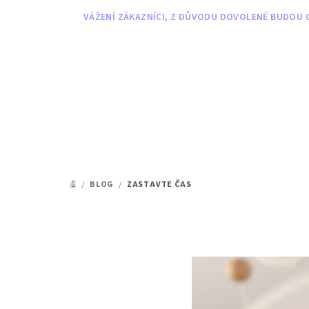
Přejít
VÁŽENÍ ZÁKAZNÍCI, Z DŮVODU DOVOLENÉ BUDOU O
na
obsah
/
BLOG
/
ZASTAVTE ČAS
DOMŮ