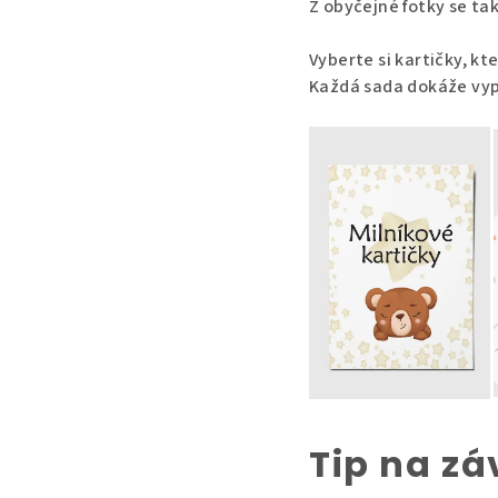
Z obyčejné fotky se ta
Vyberte si kartičky, kt
Každá sada dokáže vypr
Tip na zá