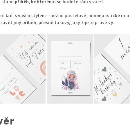
k stane
příběh
, ke kterému se budete rádi vracet.
eré ladí s vaším stylem – něžné pastelové, minimalistické neb
ávět jiný příběh, přesně takový, jaký žijete právě vy.
věr