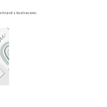
o hravé s ilustracemi.