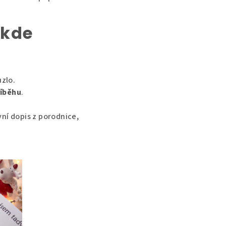
 kde
zlo.
říběhu
.
ní dopis z porodnice,