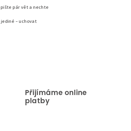
apište pár vět a nechte
e jediné – uchovat
Přijímáme online
platby