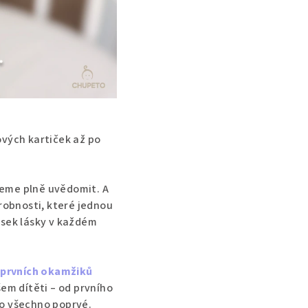
ových kartiček až po
hneme plně uvědomit. A
drobnosti, které jednou
usek lásky v každém
 prvních okamžiků
šem dítěti – od prvního
lo všechno poprvé.