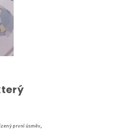
který
řízený první úsměv,