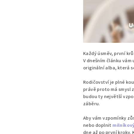
Každý úsměv, první kr
V dnešním článku vám u
originální alba, která 
Rodičovství je plné kou
právě proto má smysl z
budou ty největší vzpo
záběru.
Aby vám vzpomínky zůst
nebo doplnit
milníkov
dne až po první kroky.