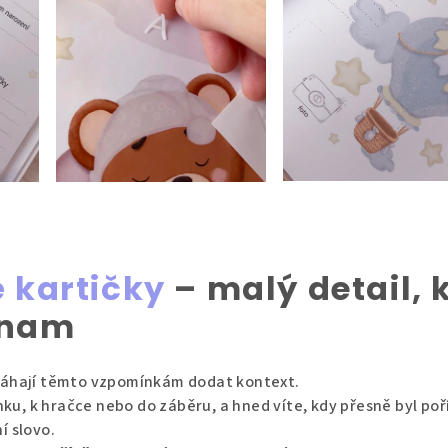
 kartičky
– malý detail, 
znam
máhají těmto vzpomínkám dodat kontext.
inku, k hračce nebo do záběru, a hned víte, kdy přesně byl po
í slovo.