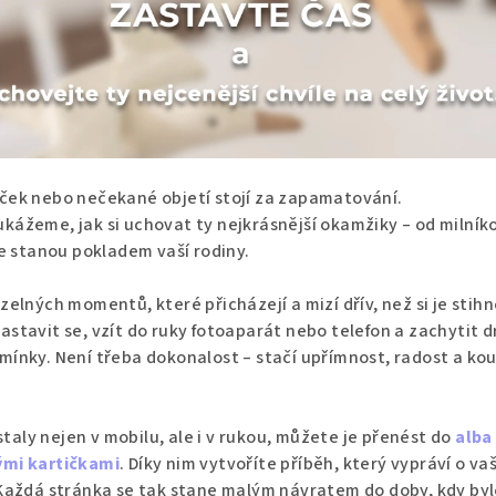
ůček nebo nečekané objetí stojí za zapamatování.
kážeme, jak si uchovat ty nejkrásnější okamžiky – od milník
se stanou pokladem vaší rodiny.
zelných momentů, které přicházejí a mizí dřív, než si je sti
astavit se, vzít do ruky fotoaparát nebo telefon a zachytit 
mínky. Není třeba dokonalost – stačí upřímnost, radost a ko
aly nejen v mobilu, ale i v rukou, můžete je přenést do
alba
ými kartičkami
. Díky nim vytvoříte příběh, který vypráví o va
 Každá stránka se tak stane malým návratem do doby, kdy by