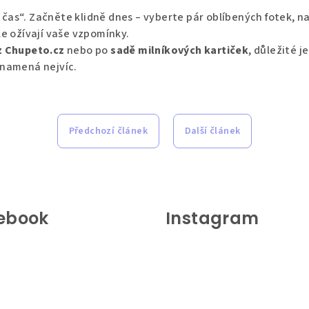
čas“. Začněte klidně dnes – vyberte pár oblíbených fotek, n
le ožívají vaše vzpomínky.
z Chupeto.cz
nebo po
sadě milníkových kartiček
, důležité j
znamená nejvíc.
Předchozí článek
Další článek
ebook
Instagram