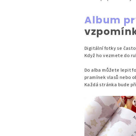
Album pr
vzpomínk
Digitální fotky se čast
Když ho vezmete do ruky
Do alba můžete lepit f
pramínek vlasů nebo ob
Každá stránka bude při