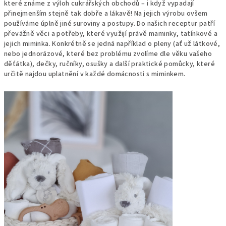
které známe z výloh cukrářských obchodů – i když vypadají
přinejmenším stejně tak dobře a lákavě! Na jejich výrobu ovšem
používáme úplně jiné suroviny a postupy. Do našich receptur patří
převážně věci a potřeby, které využijí právě maminky, tatínkové a
jejich miminka. Konkrétně se jedná například o pleny (ať už látkové,
nebo jednorázové, které bez problému zvolíme dle věku vašeho
děťátka), dečky, ručníky, osušky a další praktické pomůcky, které
určitě najdou uplatnění v každé domácnosti s miminkem.