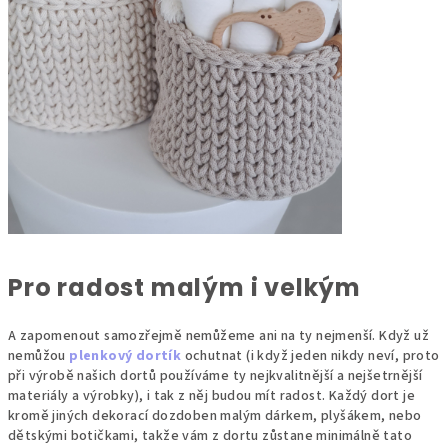
Pro radost malým i velkým
A zapomenout samozřejmě nemůžeme ani na ty nejmenší. Když už
nemůžou
plenkový dortík
ochutnat (i když jeden nikdy neví, proto
při výrobě našich dortů používáme ty nejkvalitnější a nejšetrnější
materiály a výrobky), i tak z něj budou mít radost. Každý dort je
kromě jiných dekorací dozdoben malým dárkem, plyšákem, nebo
dětskými botičkami, takže vám z dortu zůstane minimálně tato