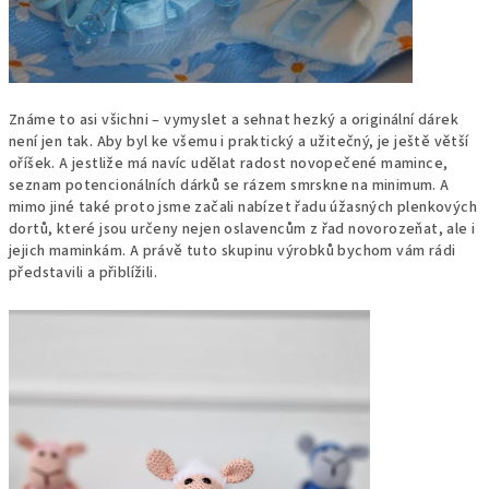
Známe to asi všichni – vymyslet a sehnat hezký a originální dárek
není jen tak. Aby byl ke všemu i praktický a užitečný, je ještě větší
oříšek. A jestliže má navíc udělat radost novopečené mamince,
seznam potencionálních dárků se rázem smrskne na minimum. A
mimo jiné také proto jsme začali nabízet řadu úžasných plenkových
dortů, které jsou určeny nejen oslavencům z řad novorozeňat, ale i
jejich maminkám. A právě tuto skupinu výrobků bychom vám rádi
představili a přiblížili.