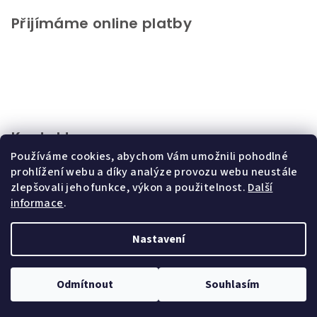
Přijímáme online platby
Kontakt
Používáme cookies, abychom Vám umožnili pohodlné
info
@
chupeto.cz
prohlížení webu a díky analýze provozu webu neustále
+420721816046
zlepšovali jeho funkce, výkon a použitelnost.
Další
informace
.
Nastavení
Copyright 2026
CHUPETO
. Všechna práva vyhrazena.
Upravit
nastavení cookies
Odmítnout
Souhlasím
Vytvořil Shoptet