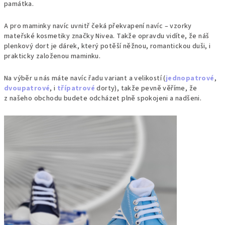
památka.
A pro maminky navíc uvnitř čeká překvapení navíc – vzorky
mateřské kosmetiky značky Nivea. Takže opravdu vidíte, že náš
plenkový dort je dárek, který potěší něžnou, romantickou duši, i
prakticky založenou maminku.
Na výběr u nás máte navíc řadu variant a velikostí (
jednopatrové
,
dvoupatrové
, i
třípatrové
dorty), takže pevně věříme, že
z našeho obchodu budete odcházet plně spokojeni a nadšeni.