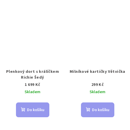
Plenkový dort s králíčkem
Milníkové kartičky Větvička
Richie Šedý
1 699 Kč
299 Kč
Skladem
Skladem
Do košíku
Do košíku
Z