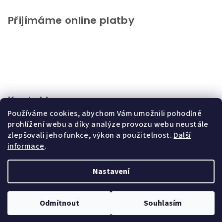
Přijímáme online platby
Kontakt
Používáme cookies, abychom Vám umožnili pohodlné
info
@
chupeto.cz
prohlížení webu a díky analýze provozu webu neustále
+420721816046
zlepšovali jeho funkce, výkon a použitelnost.
Další
informace
.
Nastavení
Copyright 2026
CHUPETO
. Všechna práva vyhrazena.
Upravit
nastavení cookies
Odmítnout
Souhlasím
Vytvořil Shoptet