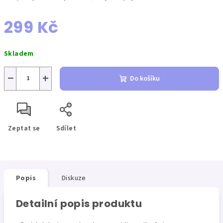
299 Kč
Měrná
Skladem
cena:
−
+
Do košíku
Zeptat se
Sdílet
Popis
Diskuze
Detailní popis produktu