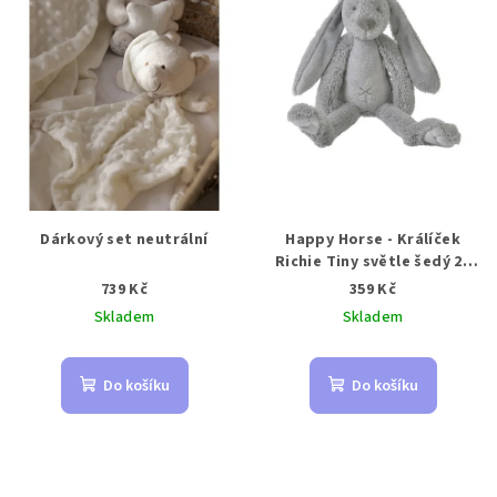
Dárkový set neutrální
Happy Horse - Králíček
Richie Tiny světle šedý 28
cm
739 Kč
359 Kč
Skladem
Skladem
Do košíku
Do košíku