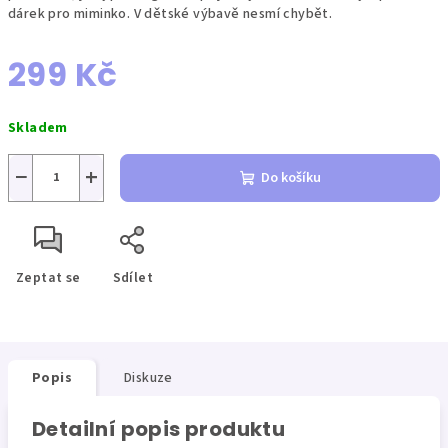
dárek pro miminko. V dětské výbavě nesmí chybět.
299 Kč
Měrná
Skladem
cena:
−
+
Do košíku
Zeptat se
Sdílet
Popis
Diskuze
Detailní popis produktu