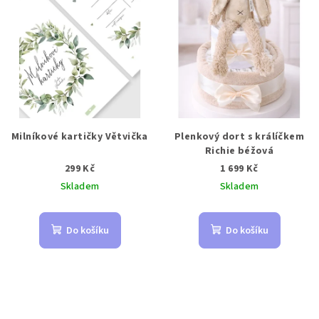
Milníkové kartičky Větvička
Plenkový dort s králíčkem
Richie béžová
299 Kč
1 699 Kč
Skladem
Skladem
Do košíku
Do košíku