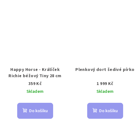
Happy Horse - Králíček
Plenkový dort šedivé pírko
Richie béžový Tiny 28 cm
359 Kč
1 999 Kč
Skladem
Skladem
Do košíku
Do košíku
Z
á