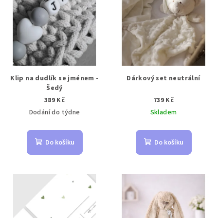
Klip na dudlík se jménem -
Dárkový set neutrální
Šedý
389 Kč
739 Kč
Dodání do týdne
Skladem
Do košíku
Do košíku