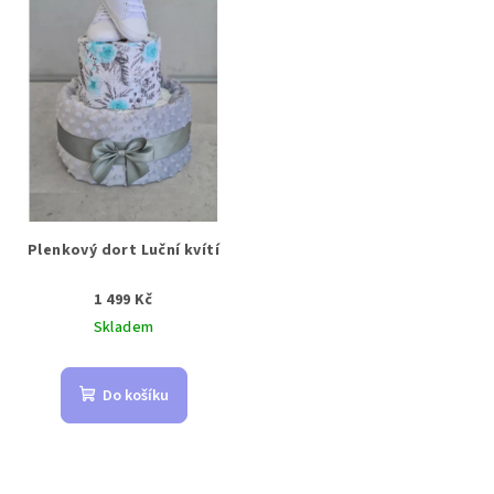
Plenkový dort Luční kvítí
1 499 Kč
Skladem
Do košíku
Z