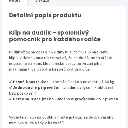
Popis
Diskuze
Detailní popis produktu
Klip na dudlík – spolehlivý
pomocník pro každého rodiče
Dudlík vždy na dosah ruky díky kvalitnímu silikonovému
klipu. Odolná konstrukce zajistí, že se dudlík neztratí ani
neupadne na zem. Mechanické testy potvrzují jeho
maximální trvanlivost a bezpečnost pro dítě.
✔
Pevná konstrukce
– speciální lanko s nosností až 60 kg.
✔
Jednoduché připevnění
– snadné uchycení k oblečení
bez poškození.
✔
Personalizace jména
– možnost gravírování do 7 písmen
Vyberte si klip na dudlík a mějte jistotu, že dudlík vašeho
miminka bude vždy v bezpečí!