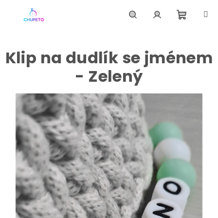
Přejít
na
obsah
Nákupní
Hledat
Přihlášení
Klip na dudlík se jménem
košík
- Zelený