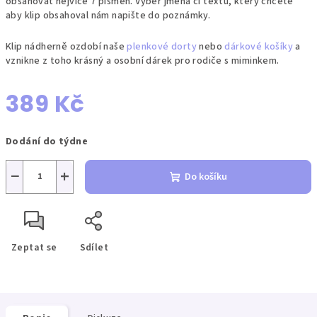
obsahovat nejvíce 7 písmen. Výběr jména či textu, který chcete
aby klip obsahoval nám napište do poznámky.
Klip nádherně ozdobí naše
plenkové dorty
nebo
dárkové košíky
a
vznikne z toho krásný a osobní dárek pro rodiče s miminkem.
389 Kč
Měrná
Dodání do týdne
cena:
−
+
Do košíku
Zeptat se
Sdílet