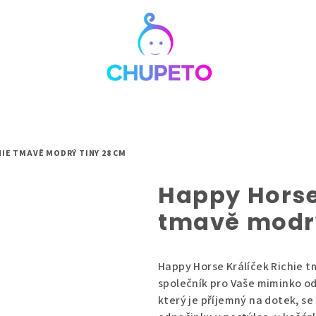
HIE TMAVĚ MODRÝ TINY 28 CM
Happy Horse 
tmavě modrý
Happy Horse Králíček Richie t
společník pro Vaše miminko o
který je příjemný na dotek, s