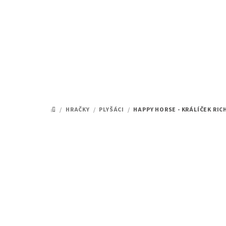
Přejít
na
obsah
/
HRAČKY
/
PLYŠÁCI
/
HAPPY HORSE - KRÁLÍČEK RIC
DOMŮ