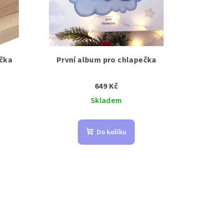
ečka
První album pro chlapečka
649 Kč
Skladem
Do košíku