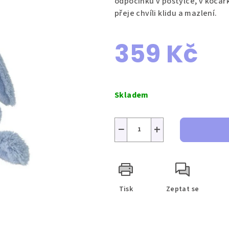
odpočinku v postýlce, v kočárk
přeje chvíli klidu a mazlení.
359 Kč
Měrná
cena:
Skladem
−
+
Tisk
Zeptat se