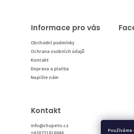
Z
á
Informace pro vás
Fac
p
a
Obchodní podmínky
t
Ochrana osobních údajů
Kontakt
í
Doprava a platba
Napište nám
Kontakt
info
@
chupeto.cz
Používáme 
+420721816046