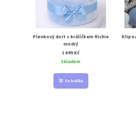
Plenkový dort s králíčkem Richie
Klip n
modrý
1 699 Kč
Skladem
Do košíku