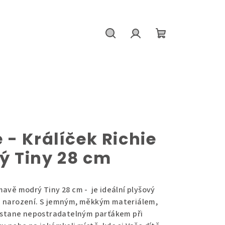
Hledat
Přihlášení
Nákupní
košík
- Králíček Richie
 Tiny 28 cm
mavě modrý Tiny 28 cm - je ideální plyšový
d narození. S jemným, měkkým materiálem,
e stane nepostradatelným parťákem při