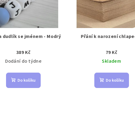
a dudlík se jménem - Modrý
Přání k narození chlap
389 Kč
79 Kč
Dodání do týdne
Skladem
Do košíku
Do košíku