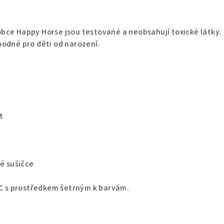
bce Happy Horse jsou testované a neobsahují toxické látky.
hodné pro děti od narození.
t
vé sušičce
°C s prostředkem šetrným k barvám.