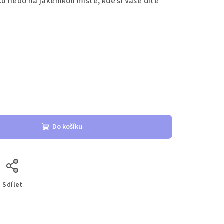
u nebo na jakémkoli místě, kde si Vaše dítě
Do košíku
Sdílet