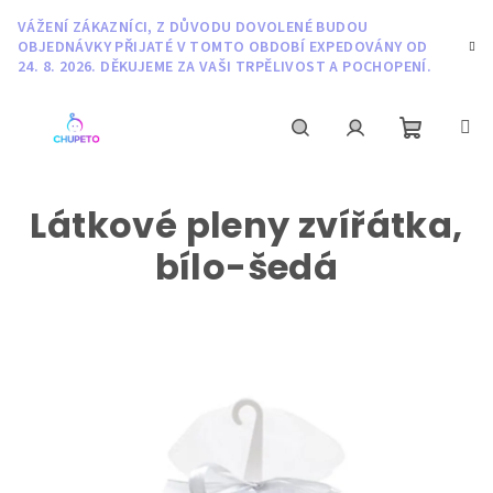
Přejít
VÁŽENÍ ZÁKAZNÍCI, Z DŮVODU DOVOLENÉ BUDOU
na
OBJEDNÁVKY PŘIJATÉ V TOMTO OBDOBÍ EXPEDOVÁNY OD
obsah
24. 8. 2026. DĚKUJEME ZA VAŠI TRPĚLIVOST A POCHOPENÍ.
Nákupní
Hledat
Přihlášení
Látkové pleny zvířátka,
košík
bílo-šedá