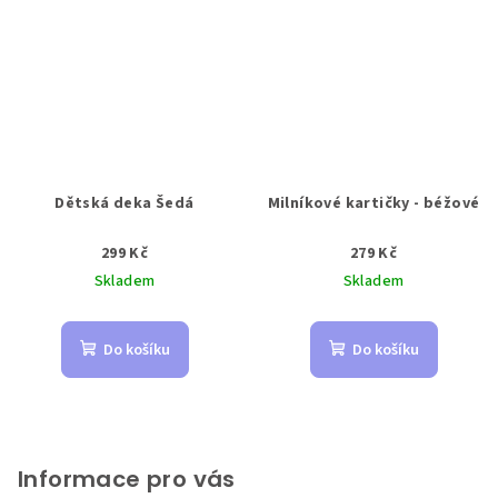
Dětská deka Šedá
Milníkové kartičky - béžové
299 Kč
279 Kč
Skladem
Skladem
Do košíku
Do košíku
Z
á
p
Informace pro vás