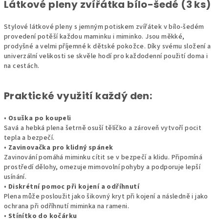
Látkové pleny zvířátka bílo-šedé (3 ks)
Stylové látkové pleny s jemným potiskem zvířátek v bílo-šedém
provedení potěší každou maminku i miminko. Jsou měkké,
prodyšné a velmi příjemné k dětské pokožce. Díky svému složení a
univerzální velikosti se skvěle hodí pro každodenní použití doma i
na cestách.
Praktické využití každý den:
•
Osuška po koupeli
Savá a hebká plena šetrně osuší tělíčko a zároveň vytvoří pocit
tepla a bezpečí.
•
Zavinovačka pro klidný spánek
Zavinování pomáhá miminku cítit se v bezpečí a klidu. Připomíná
prostředí dělohy, omezuje mimovolní pohyby a podporuje lepší
usínání.
•
Diskrétní pomoc při kojení a odříhnutí
Plena může posloužit jako šikovný kryt při kojení a následně i jako
ochrana při odříhnutí miminka na rameni.
•
Stínítko do kočárku