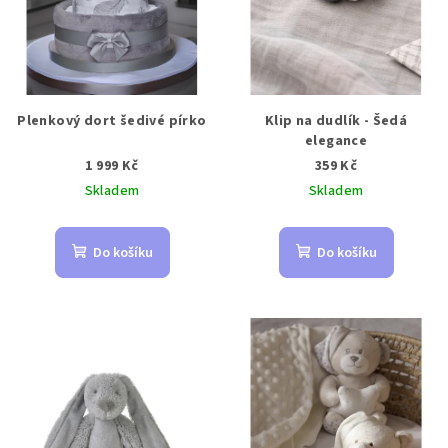
Plenkový dort šedivé pírko
Klip na dudlík - Šedá
elegance
1 999 Kč
359 Kč
Skladem
Skladem
Do košíku
Do košíku