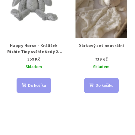
Happy Horse - Králíček
Dárkový set neutrální
Richie Tiny světle šedý 28
cm
359 Kč
739 Kč
Skladem
Skladem
Do košíku
Do košíku