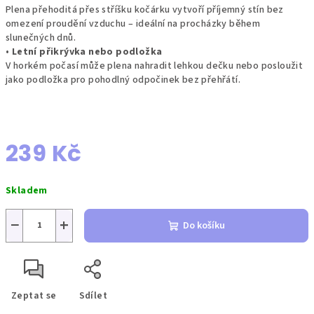
Plena přehoditá přes stříšku kočárku vytvoří příjemný stín bez
omezení proudění vzduchu – ideální na procházky během
slunečných dnů.
•
Letní přikrývka nebo podložka
V horkém počasí může plena nahradit lehkou dečku nebo posloužit
jako podložka pro pohodlný odpočinek bez přehřátí.
239 Kč
Měrná
Skladem
cena:
−
+
Do košíku
Zeptat se
Sdílet