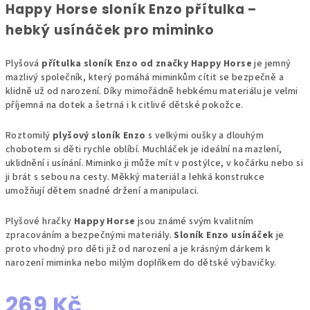
Happy Horse sloník Enzo přítulka –
hebký usínáček pro miminko
Plyšová
přítulka sloník Enzo od značky Happy Horse
je jemný
mazlivý společník, který pomáhá miminkům cítit se bezpečně a
klidně už od narození. Díky mimořádně hebkému materiálu je velmi
příjemná na dotek a šetrná i k citlivé dětské pokožce.
Roztomilý
plyšový sloník Enzo
s velkými oušky a dlouhým
chobotem si děti rychle oblíbí. Muchláček je ideální na mazlení,
uklidnění i usínání. Miminko ji může mít v postýlce, v kočárku nebo si
ji brát s sebou na cesty. Měkký materiál a lehká konstrukce
umožňují dětem snadné držení a manipulaci.
Plyšové hračky
Happy Horse
jsou známé svým kvalitním
zpracováním a bezpečnými materiály.
Sloník Enzo usínáček
je
proto vhodný pro děti již od narození a je krásným dárkem k
narození miminka nebo milým doplňkem do dětské výbavičky.
269 Kč