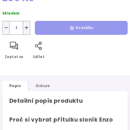
Měrná
Skladem
cena:
−
+
Do košíku
Zeptat se
Sdílet
Popis
Diskuze
Detailní popis produktu
Proč si vybrat přítulku sloník Enzo