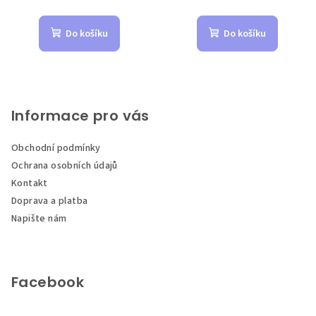
Do košíku
Do košíku
Z
á
p
Informace pro vás
a
Obchodní podmínky
t
Ochrana osobních údajů
í
Kontakt
Doprava a platba
Napište nám
Facebook