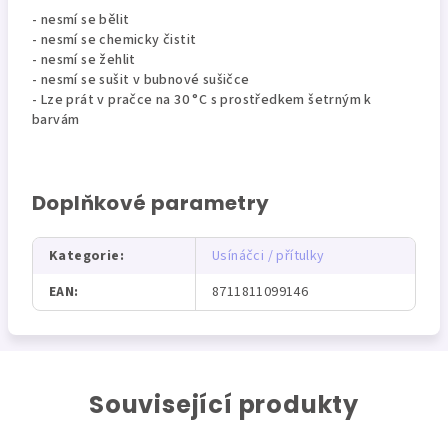
- nesmí se bělit
- nesmí se chemicky čistit
- nesmí se žehlit
- nesmí se sušit v bubnové sušičce
- Lze prát v pračce na 30 °C s prostředkem šetrným k
barvám
Doplňkové parametry
Kategorie
:
Usínáčci / přítulky
EAN
:
8711811099146
Související produkty