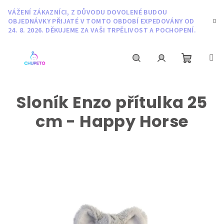
Přejít
VÁŽENÍ ZÁKAZNÍCI, Z DŮVODU DOVOLENÉ BUDOU
na
OBJEDNÁVKY PŘIJATÉ V TOMTO OBDOBÍ EXPEDOVÁNY OD
obsah
24. 8. 2026. DĚKUJEME ZA VAŠI TRPĚLIVOST A POCHOPENÍ.
Nákupní
Hledat
Přihlášení
Sloník Enzo přítulka 25
košík
cm - Happy Horse