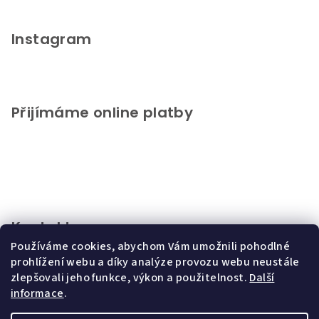
Instagram
Přijímáme online platby
Kontakt
Používáme cookies, abychom Vám umožnili pohodlné
info
@
chupeto.cz
prohlížení webu a díky analýze provozu webu neustále
+420721816046
zlepšovali jeho funkce, výkon a použitelnost.
Další
informace
.