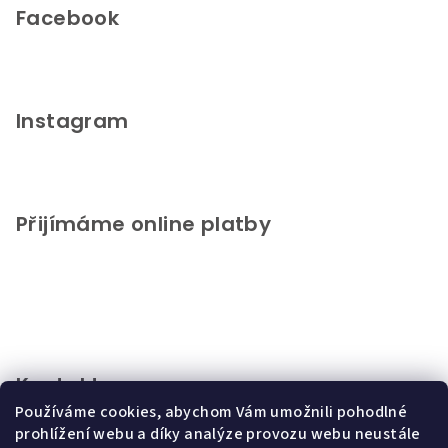
Facebook
Instagram
Přijímáme online platby
Kontakt
Používáme cookies, abychom Vám umožnili pohodlné
info
@
chupeto.cz
prohlížení webu a díky analýze provozu webu neustále