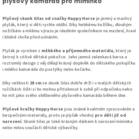
plyšový kamarád pro miminko
Plyšový skunk Silas od značky Happy Horse
je jemný a mazlivý
plyšák, který si děti rychle oblíbí. Díky hebkému kožíšku, dlouhým
nožičkám a milému výrazu je ideálním společníkem na mazlení, hraní
i klidné chvíle před usínáním.
Plyšák je vyroben z
měkkého a příjemného materiálu
, který je
šetrný k citlivé dětské pokožce. Jeho jemná zelenkavá barva a
roztomilý design z něj dělají krásný doplněk do dětského pokojíčku
i milého kamaráda do postýlky nebo kočárku.
Díky velikosti
28 cm
se skunk Silas dobře drží i v malých dětských
ručičkách. Děti si ho mohou přitisknout k sobě při odpočinku nebo
ho mít jako svého oblíbeného plyšového kamaráda během dne.
Plyšové hračky Happy Horse
jsou známé kvalitním zpracováním a
bezpečnými materiály, proto je plyšák vhodný
pro děti již od
narození
. Skunk Silas je také krásným dárkem k narození miminka
nebo milou součástí dětské výbavičky.