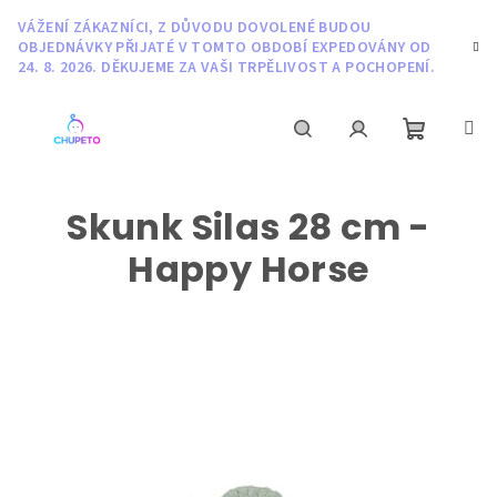
Přejít
VÁŽENÍ ZÁKAZNÍCI, Z DŮVODU DOVOLENÉ BUDOU
na
OBJEDNÁVKY PŘIJATÉ V TOMTO OBDOBÍ EXPEDOVÁNY OD
obsah
24. 8. 2026. DĚKUJEME ZA VAŠI TRPĚLIVOST A POCHOPENÍ.
Nákupní
Hledat
Přihlášení
Skunk Silas 28 cm -
košík
Happy Horse