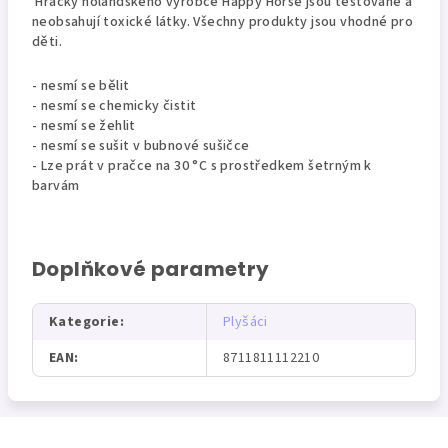
Hračky holandského výrobce Happy Horse jsou testované a
neobsahují toxické látky. Všechny produkty jsou vhodné pro
děti.
- nesmí se bělit
- nesmí se chemicky čistit
- nesmí se žehlit
- nesmí se sušit v bubnové sušičce
- Lze prát v pračce na 30 °C s prostředkem šetrným k
barvám
Doplňkové parametry
Kategorie
:
Plyšáci
EAN
:
8711811112210