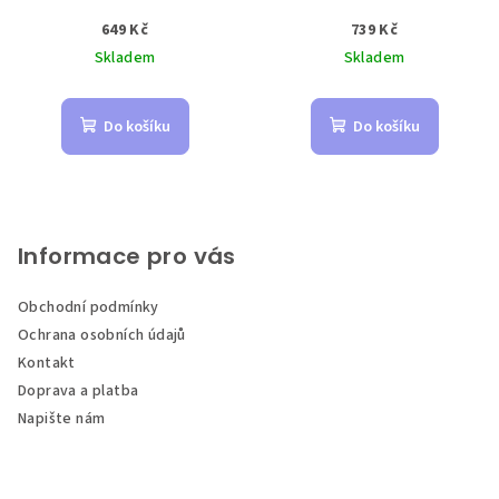
649 Kč
739 Kč
Skladem
Skladem
Do košíku
Do košíku
Z
á
p
Informace pro vás
a
Obchodní podmínky
t
Ochrana osobních údajů
í
Kontakt
Doprava a platba
Napište nám