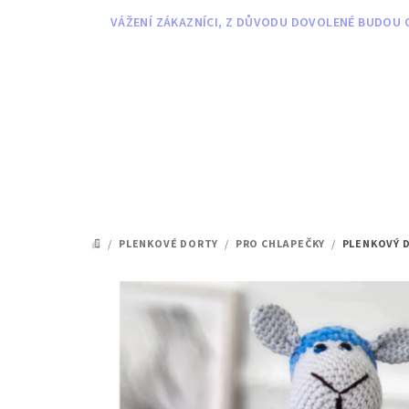
Přejít
VÁŽENÍ ZÁKAZNÍCI, Z DŮVODU DOVOLENÉ BUDOU O
na
obsah
/
PLENKOVÉ DORTY
/
PRO CHLAPEČKY
/
PLENKOVÝ 
DOMŮ