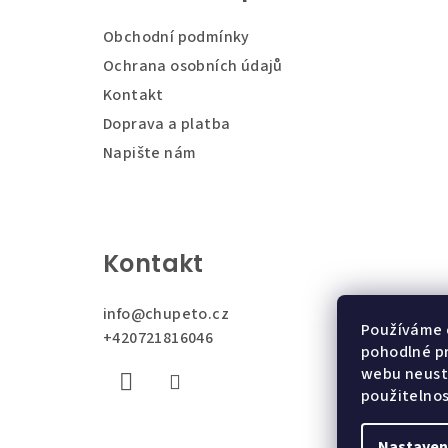
a
Obchodní podmínky
t
Ochrana osobních údajů
Kontakt
í
Doprava a platba
Napište nám
Kontakt
info
@
chupeto.cz
Používáme 
+420721816046
pohodlné pr
webu neustá
použitelno
Nastaven