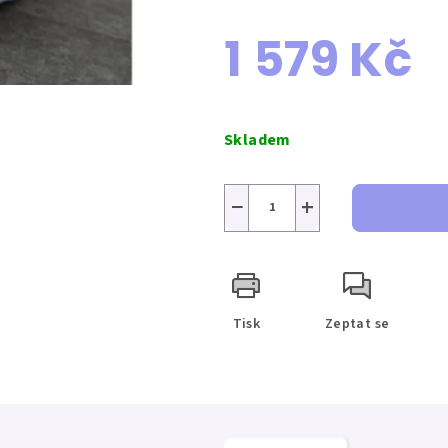
1 579 Kč
Měrná
cena:
Skladem
−
+
Tisk
Zeptat se