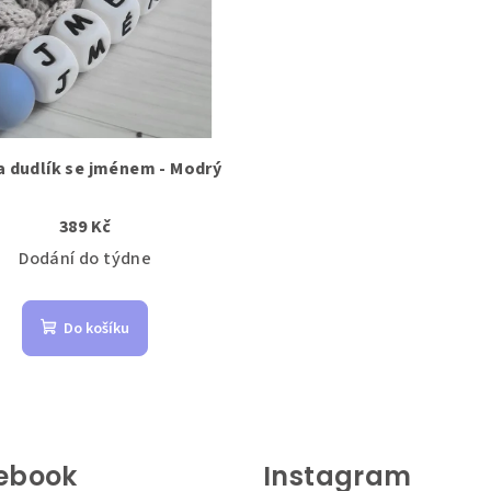
a dudlík se jménem - Modrý
389 Kč
Dodání do týdne
Do košíku
ebook
Instagram