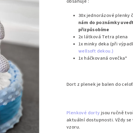
obsahuje :
30x jednorázové plenky č
nám
do poznámky uveďte
přizpůsobíme
2x látková Tetra plena
1x minky deka (při výpa
wellsoft dekou.)
1x háčkovaná ovečka*
Dort z plenek je balen do celo
Plenkové dorty
jsou ručně tvo
aktuální dostupnosti. Vždy se
vzoru.