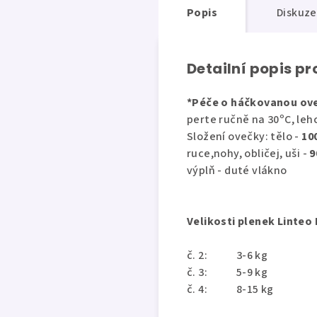
Popis
Diskuze
Detailní popis p
*Péče o háčkovanou ove
perte ručně na 30ºC, le
Složení ovečky: tělo -
10
ruce,nohy, obličej, uši -
9
výplň - duté vlákno
Velikosti plenek Linteo
č. 2: 3-6 kg
č. 3: 5-9 kg
č. 4: 8-15 kg