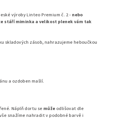
eské výroby Linteo Premium č. 2 -
nebo
 stáří miminka a velikost plenek vám tak
dku skladových zásob, nahrazujeme heboučkou
fánu a ozdoben mašlí.
řené. Náplň dortu se
může
odlišovat dle
 vše snažíme nahradit v podobné barvě i