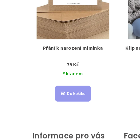
Přání k narození miminka
Klip n
79 Kč
Skladem
Do košíku
Z
á
Informace pro vás
Fac
p