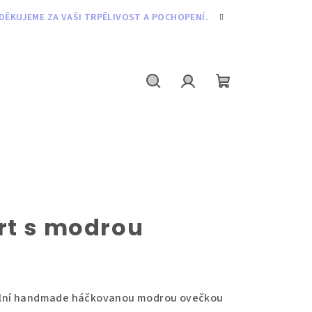
DĚKUJEME ZA VAŠI TRPĚLIVOST A POCHOPENÍ.
Hledat
Přihlášení
Nákupní
košík
rt s modrou
inální handmade háčkovanou modrou ovečkou