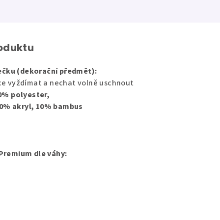
roduktu
čku (dekorační předmět):
hce vyždímat a nechat volně uschnout
0% polyester,
0% akryl, 10% bambus
 Premium dle váhy: