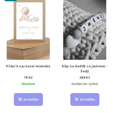
Přání k narození miminka
Klip na dudlík se jménem -
Šedý
79 Kč
389 Kč
Skladem
Dodání do týdne
Do košíku
Do košíku