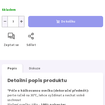
Měrná
Skladem
cena:
−
+
Do košíku
Zeptat se
Sdílet
Popis
Diskuze
Detailní popis produktu
*Péče o háčkovanou ovečku (dekorační předmět):
perte ručně na 30ºC, lehce vyždímat a nechat volně
uschnout
Složení ovečky: tělo -
100% polyester,