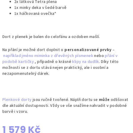
2x látková Tetra plena
1x minky deka v šedé barvě
1x háčkovaná ovečka*
Dort z plenek je balen do celofánu a ozdoben mašlí.
Na přání je možné dort doplnit o
personalizované prvky
–
například jméno miminka z dřevěných písmenek
nebo
přání v
podobě kartičky
, případně o krásné
klipy na dudlík
. Díky této
možnosti se z dortu stává nejen praktický, ale i osobní a
nezapomenutelný dárek.
Plenkové dorty
jsou ručně tvořené. Náplň dortu se
může
odlišovat
dle aktuální dostupnosti. Vždy se vše snažíme nahradit v podobné
barvě i vzoru.
1 579 Kč