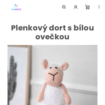
Přejít
na
obsah
Nákupní
Hledat
Přihlášení
Plenkový dort s bílou
košík
ovečkou