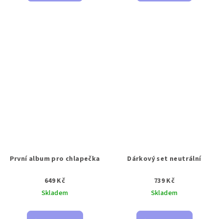
První album pro chlapečka
Dárkový set neutrální
649 Kč
739 Kč
Skladem
Skladem