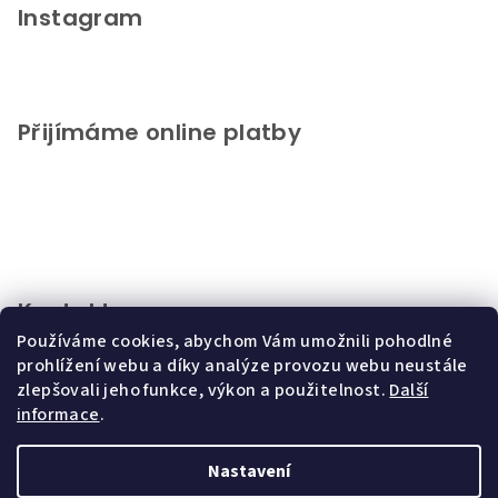
Instagram
Přijímáme online platby
Kontakt
Používáme cookies, abychom Vám umožnili pohodlné
info
@
chupeto.cz
prohlížení webu a díky analýze provozu webu neustále
+420721816046
zlepšovali jeho funkce, výkon a použitelnost.
Další
informace
.
Nastavení