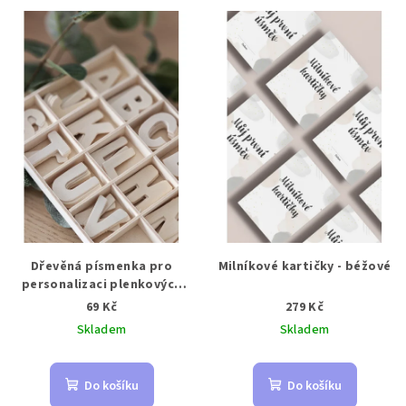
Dřevěná písmenka pro
Milníkové kartičky - béžové
personalizaci plenkových
dortů
69 Kč
279 Kč
Skladem
Skladem
Do košíku
Do košíku