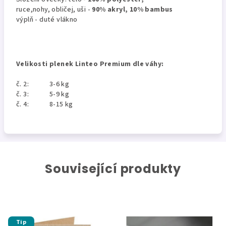
ruce,nohy, obličej, uši -
90% akryl, 10% bambus
výplň - duté vlákno
Velikosti plenek Linteo Premium dle váhy:
č. 2: 3-6 kg
č. 3: 5-9 kg
č. 4: 8-15 kg
Související produkty
Tip