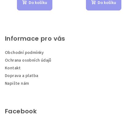
Do košíku
Do košíku
Z
á
p
Informace pro vás
a
Obchodní podmínky
t
Ochrana osobních údajů
í
Kontakt
Doprava a platba
Napište nám
Facebook