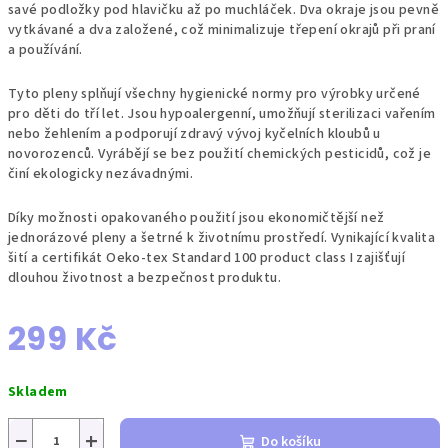
savé podložky pod hlavičku až po muchláček. Dva okraje jsou pevně
vytkávané a dva založené, což minimalizuje třepení okrajů při praní
a používání.
Tyto pleny splňují všechny hygienické normy pro výrobky určené
pro děti do tří let. Jsou hypoalergenní, umožňují sterilizaci vařením
nebo žehlením a podporují zdravý vývoj kyčelních kloubů u
novorozenců. Vyrábějí se bez použití chemických pesticidů, což je
činí ekologicky nezávadnými.
Díky možnosti opakovaného použití jsou ekonomičtější než
jednorázové pleny a šetrné k životnímu prostředí. Vynikající kvalita
šití a certifikát Oeko-tex Standard 100 product class I zajišťují
dlouhou životnost a bezpečnost produktu.
299 Kč
Měrná
Skladem
cena:
−
+
Do košíku