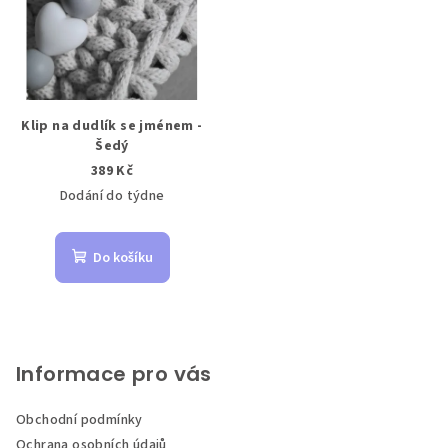
Klip na dudlík se jménem -
Šedý
389 Kč
Dodání do týdne
Do košíku
Z
á
p
Informace pro vás
a
Obchodní podmínky
t
Ochrana osobních údajů