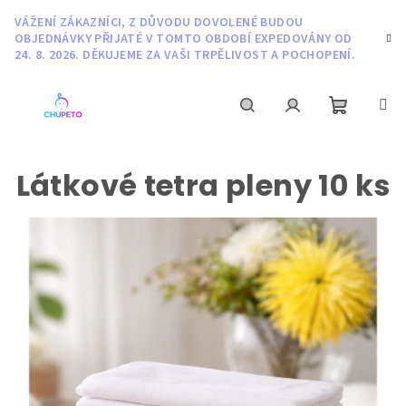
Přejít
VÁŽENÍ ZÁKAZNÍCI, Z DŮVODU DOVOLENÉ BUDOU
na
OBJEDNÁVKY PŘIJATÉ V TOMTO OBDOBÍ EXPEDOVÁNY OD
obsah
24. 8. 2026. DĚKUJEME ZA VAŠI TRPĚLIVOST A POCHOPENÍ.
Nákupní
Hledat
Přihlášení
Látkové tetra pleny 10 ks
košík